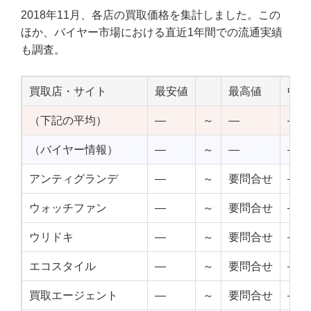
2018年11月、各店の買取価格を集計しました。この
ほか、バイヤー市場における直近1年間での流通実績
も調査。
買取店・サイト
最安値
最高値
中点
（下記の平均）
—
～
—
—
（バイヤー情報）
—
～
—
—
アンティグランデ
—
～
要問合せ
—
ウォッチファン
—
～
要問合せ
—
ウリドキ
—
～
要問合せ
—
エコスタイル
—
～
要問合せ
—
買取エージェント
—
～
要問合せ
—