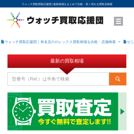
ウォッチ買取買取応援団│
最新相場をまとめて比較・高く売れる買取店検索
YouTubeで動画を公開中
ROLEXモデル名から買取相場を調べる
高級時計ブランド名から買取相場を調べる
地域から買取店を探す
店舗名から買取店を探す
ブランド時計を高く売る方法
買取査定を依頼する
ウォッチ買取応援団｜有名店のロレックス買取相場を比較・店舗検索
ゼニ
最新の買取相場