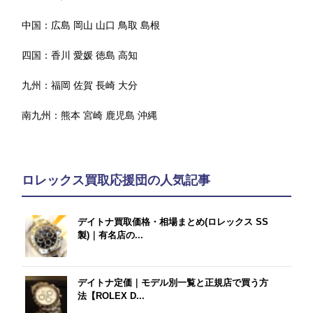
中国：
広島
岡山
山口
鳥取
島根
四国：
香川
愛媛
徳島
高知
九州：
福岡
佐賀
長崎
大分
南九州：
熊本
宮崎
鹿児島
沖縄
ロレックス買取応援団の人気記事
デイトナ買取価格・相場まとめ(ロレックス SS
製)｜有名店の...
デイトナ定価｜モデル別一覧と正規店で買う方
法【ROLEX D...