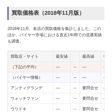
買取価格表（2018年11月版）
2018年11月、各店の買取価格を集計しました。この
ほか、バイヤー市場における直近1年間での流通実績
も調査。
買取店・サイト
最安値
最高値
中点
（下記の平均）
—
～
—
—
（バイヤー情報）
—
～
—
—
アンティグランデ
—
～
要問合せ
—
ウォッチファン
—
～
要問合せ
—
ウリドキ
—
～
要問合せ
—