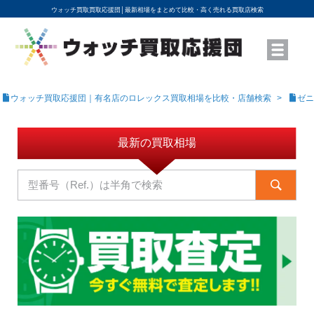
ウォッチ買取買取応援団│
最新相場をまとめて比較・高く売れる買取店検索
YouTubeで動画を公開中
ROLEXモデル名から買取相場を調べる
高級時計ブランド名から買取相場を調べる
地域から買取店を探す
店舗名から買取店を探す
ブランド時計を高く売る方法
買取査定を依頼する
ウォッチ買取応援団｜有名店のロレックス買取相場を比較・店舗検索
ゼニ
最新の買取相場