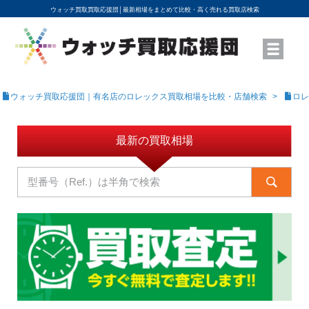
ウォッチ買取買取応援団│
最新相場をまとめて比較・高く売れる買取店検索
YouTubeで動画を公開中
ROLEXモデル名から買取相場を調べる
高級時計ブランド名から買取相場を調べる
地域から買取店を探す
店舗名から買取店を探す
ブランド時計を高く売る方法
買取査定を依頼する
ウォッチ買取応援団｜有名店のロレックス買取相場を比較・店舗検索
ロレ
最新の買取相場