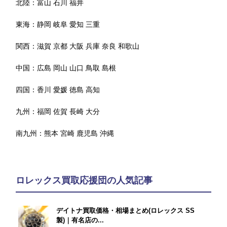
北陸：
富山
石川
福井
東海：
静岡
岐阜
愛知
三重
関西：
滋賀
京都
大阪
兵庫
奈良
和歌山
中国：
広島
岡山
山口
鳥取
島根
四国：
香川
愛媛
徳島
高知
九州：
福岡
佐賀
長崎
大分
南九州：
熊本
宮崎
鹿児島
沖縄
ロレックス買取応援団の人気記事
デイトナ買取価格・相場まとめ(ロレックス SS
製)｜有名店の...