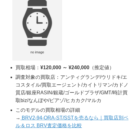
no image
買取相場：
¥120,000 ～ ¥240,000
（推定値）
調査対象の買取店：アンティグランデ/ウリドキ/エ
コスタイル/買取エージェント/カイトリマン/カドノ
質店/銀座RASIN/銀蔵/ゴールドプラザ/GMT/時計買
取biz/なんぼや/ピアゾ/ヒカカク/マルカ
このモデルの買取相場の詳細
→
BRV2-94-ORA-ST/SSTを売るなら｜買取店別ベ
ル＆ロス BRV査定価格を比較