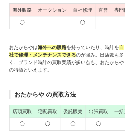
海外販路
オークション
自社修理
直営
専門性（
◯
◯
◯
おたからやは
海外への販路
を持っていたり、時計を
自
社で修理・メンテナンスできる
のが強み。出店数も多
く、ブランド時計の買取実績が多い点も、おたからや
の特徴といえます。
おたからや の買取方法
店頭買取
宅配買取
委託販売
出張買取
一括査定
◯
◯
◯
◯