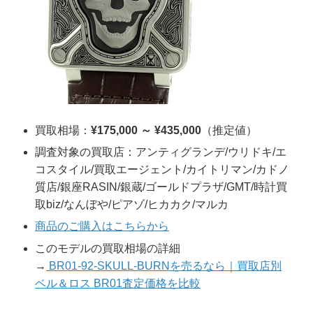
買取相場：
¥175,000 ～ ¥435,000
（推定値）
調査対象の買取店：アンティグランデ/ウリドキ/エ
コスタイル/買取エージェント/カイトリマン/カドノ
質店/銀座RASIN/銀蔵/ゴールドプラザ/GMT/時計買
取biz/なんぼや/ピアゾ/ヒカカク/マルカ
商品のご購入はこちらから
このモデルの買取相場の詳細
→
BR01-92-SKULL-BURNを売るなら｜買取店別
ベル＆ロス BR01査定価格を比較