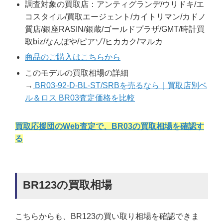
調査対象の買取店：アンティグランデ/ウリドキ/エ
コスタイル/買取エージェント/カイトリマン/カドノ
質店/銀座RASIN/銀蔵/ゴールドプラザ/GMT/時計買
取biz/なんぼや/ピアゾ/ヒカカク/マルカ
商品のご購入はこちらから
このモデルの買取相場の詳細
→
BR03-92-D-BL-ST/SRBを売るなら｜買取店別ベ
ル＆ロス BR03査定価格を比較
買取応援団のWeb査定で、BR03の買取相場を確認す
る
BR123の買取相場
こちらからも、BR123の買い取り相場を確認できま