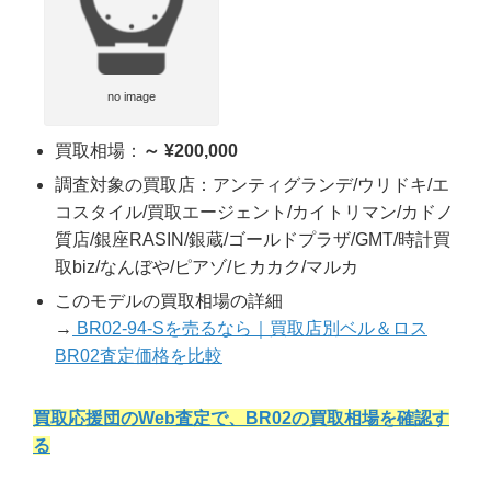
no image
買取相場：
～ ¥200,000
調査対象の買取店：アンティグランデ/ウリドキ/エ
コスタイル/買取エージェント/カイトリマン/カドノ
質店/銀座RASIN/銀蔵/ゴールドプラザ/GMT/時計買
取biz/なんぼや/ピアゾ/ヒカカク/マルカ
このモデルの買取相場の詳細
→
BR02-94-Sを売るなら｜買取店別ベル＆ロス
BR02査定価格を比較
買取応援団のWeb査定で、BR02の買取相場を確認す
る