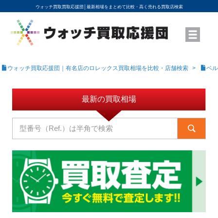
ウォッチ買取買取応援団│
最新相場をまとめて比較・高く売れる買取店検索
YouTubeで動画を公開中
ROLEXモデル名から買取相場を調べる
高級時計ブランド名から買取相場を調べる
地域から買取店を探す
店舗名から買取店を探す
ブランド時計を高く売る方法
買取査定を依頼する
ウォッチ買取応援団｜有名店のロレックス買取相場を比較・店舗検索
ベル
最新の買取相場