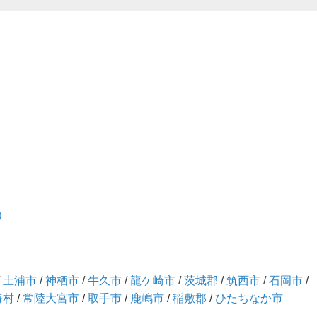
）
/
土浦市
/
神栖市
/
牛久市
/
龍ケ崎市
/
茨城郡
/
筑西市
/
石岡市
/
海村
/
常陸大宮市
/
取手市
/
鹿嶋市
/
稲敷郡
/
ひたちなか市