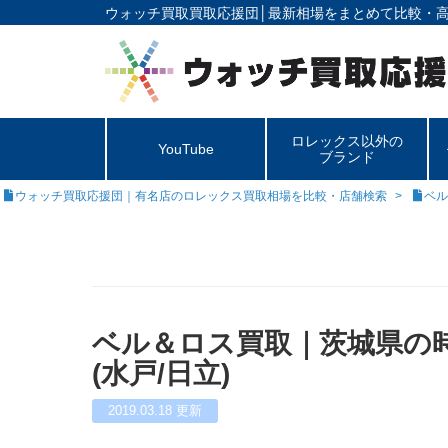
ウォッチ買取買取応援団│
最新相場をまとめて比較・
ロレックス以外の
YouTube
ブランド
ウォッチ買取応援団｜有名店のロレックス買取相場を比較・店舗検索
ベル
ベル＆ロス買取｜茨城県の
(水戸/日立)
2019.03.18
更新