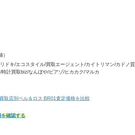
値）
リドキ/エコスタイル/買取エージェント/カイトリマン/カドノ質
T/時計買取biz/なんぼや/ピアゾ/ヒカカク/マルカ
なら｜買取店別ベル＆ロス BR01査定価格を比較
場を確認する