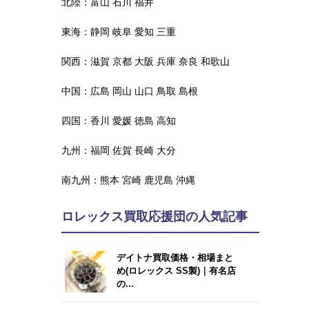
北陸：
富山
石川
福井
東海：
静岡
岐阜
愛知
三重
関西：
滋賀
京都
大阪
兵庫
奈良
和歌山
中国：
広島
岡山
山口
鳥取
島根
四国：
香川
愛媛
徳島
高知
九州：
福岡
佐賀
長崎
大分
南九州：
熊本
宮崎
鹿児島
沖縄
ロレックス買取応援団の人気記事
デイトナ買取価格・相場まと
め(ロレックス SS製)｜有名店
の...