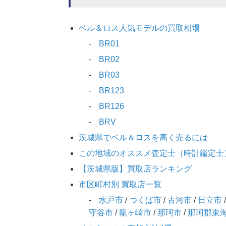
ベル＆ロス人気モデルの買取相場
BR01
BR02
BR03
BR123
BR126
BRV
茨城県でベル＆ロスを高く売るには
この地域のオススメ査定士（時計鑑定士
【茨城県版】買取店ランキング
市区町村別 買取店一覧
水戸市
/
つくば市
/
古河市
/
日立市
守谷市
/
龍ヶ崎市
/
那珂市
/
那珂郡東