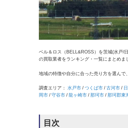
ベル＆ロス（BELL&ROSS）を茨城(水
の買取業者をランキング・一覧にまとめま
地域の特徴や自分に合った売り方を選んで
調査エリア：
水戸市
/
つくば市
/
古河市
/
岡市
/
守谷市
/
龍ヶ崎市
/
那珂市
/
那珂郡東
目次