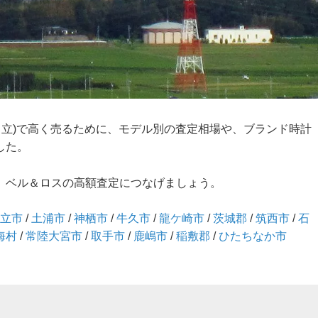
戸/日立)で高く売るために、モデル別の査定相場や、ブランド時計
した。
、ベル＆ロスの高額査定につなげましょう。
日立市
/
土浦市
/
神栖市
/
牛久市
/
龍ケ崎市
/
茨城郡
/
筑西市
/
石
海村
/
常陸大宮市
/
取手市
/
鹿嶋市
/
稲敷郡
/
ひたちなか市