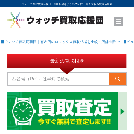
ウォッチ買取買取応援団│
最新相場をまとめて比較・高く売れる買取店検索
YouTubeで動画を公開中
ROLEXモデル名から買取相場を調べる
高級時計ブランド名から買取相場を調べる
地域から買取店を探す
店舗名から買取店を探す
ブランド時計を高く売る方法
買取査定を依頼する
ウォッチ買取応援団｜有名店のロレックス買取相場を比較・店舗検索
ベル
最新の買取相場