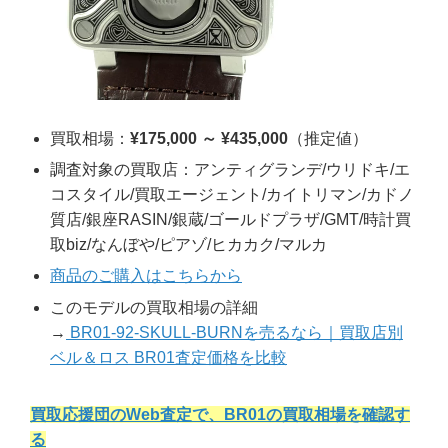
買取相場：
¥175,000 ～ ¥435,000
（推定値）
調査対象の買取店：アンティグランデ/ウリドキ/エ
コスタイル/買取エージェント/カイトリマン/カドノ
質店/銀座RASIN/銀蔵/ゴールドプラザ/GMT/時計買
取biz/なんぼや/ピアゾ/ヒカカク/マルカ
商品のご購入はこちらから
このモデルの買取相場の詳細
→
BR01-92-SKULL-BURNを売るなら｜買取店別
ベル＆ロス BR01査定価格を比較
買取応援団のWeb査定で、BR01の買取相場を確認す
る