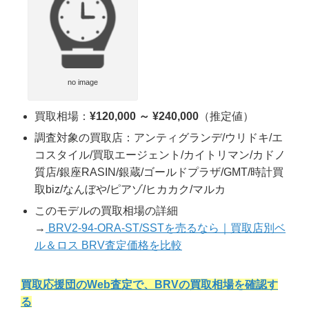
no image
買取相場：
¥120,000 ～ ¥240,000
（推定値）
調査対象の買取店：アンティグランデ/ウリドキ/エ
コスタイル/買取エージェント/カイトリマン/カドノ
質店/銀座RASIN/銀蔵/ゴールドプラザ/GMT/時計買
取biz/なんぼや/ピアゾ/ヒカカク/マルカ
このモデルの買取相場の詳細
→
BRV2-94-ORA-ST/SSTを売るなら｜買取店別ベ
ル＆ロス BRV査定価格を比較
買取応援団のWeb査定で、BRVの買取相場を確認す
る