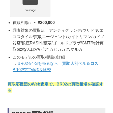
no image
買取相場：
～ ¥200,000
調査対象の買取店：アンティグランデ/ウリドキ/エ
コスタイル/買取エージェント/カイトリマン/カドノ
質店/銀座RASIN/銀蔵/ゴールドプラザ/GMT/時計買
取biz/なんぼや/ピアゾ/ヒカカク/マルカ
このモデルの買取相場の詳細
→
BR02-94-Sを売るなら｜買取店別ベル＆ロス
BR02査定価格を比較
買取応援団のWeb査定で、BR02の買取相場を確認す
る