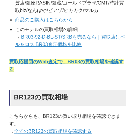
質店/銀座RASIN/銀蔵/ゴールドプラザ/GMT/時計買
取biz/なんぼや/ピアゾ/ヒカカク/マルカ
商品のご購入はこちらから
このモデルの買取相場の詳細
→
BR03-92-D-BL-ST/SRBを売るなら｜買取店別ベ
ル＆ロス BR03査定価格を比較
買取応援団のWeb査定で、BR03の買取相場を確認す
る
BR123の買取相場
こちらからも、BR123の買い取り相場を確認できま
す。
→
全てのBR123の買取相場を確認する