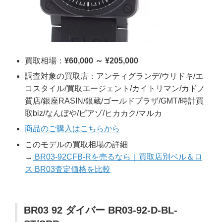
買取相場：
¥60,000 ～ ¥205,000
調査対象の買取店：アンティグランデ/ウリドキ/エ
コスタイル/買取エージェント/カイトリマン/カドノ
質店/銀座RASIN/銀蔵/ゴールドプラザ/GMT/時計買
取biz/なんぼや/ピアゾ/ヒカカク/マルカ
商品のご購入はこちらから
このモデルの買取相場の詳細
→
BR03-92CFB-Rを売るなら｜買取店別ベル＆ロ
ス BR03査定価格を比較
BR03 92 ダイバー BR03-92-D-BL-