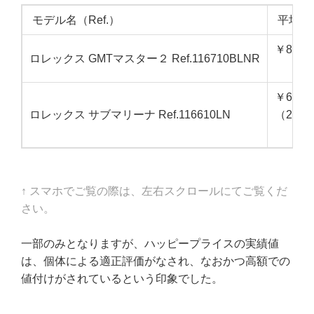
モデル名（Ref.）
平均相
￥850,
ロレックス GMTマスター２ Ref.116710BLNR
￥670,0
ロレックス サブマリーナ Ref.116610LN
（201
↑ スマホでご覧の際は、左右スクロールにてご覧くだ
さい。
一部のみとなりますが、ハッピープライスの実績値
は、個体による適正評価がなされ、なおかつ高額での
値付けがされているという印象でした。