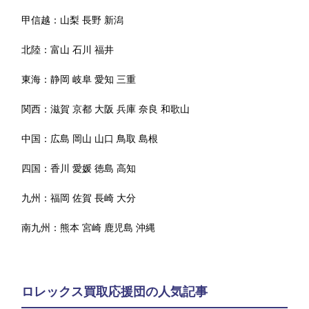
甲信越：
山梨
長野
新潟
北陸：
富山
石川
福井
東海：
静岡
岐阜
愛知
三重
関西：
滋賀
京都
大阪
兵庫
奈良
和歌山
中国：
広島
岡山
山口
鳥取
島根
四国：
香川
愛媛
徳島
高知
九州：
福岡
佐賀
長崎
大分
南九州：
熊本
宮崎
鹿児島
沖縄
ロレックス買取応援団の人気記事