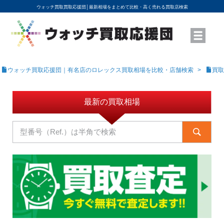
ウォッチ買取買取応援団│
最新相場をまとめて比較・高く売れる買取店検索
YouTubeで動画を公開中
ROLEXモデル名から買取相場を調べる
高級時計ブランド名から買取相場を調べる
地域から買取店を探す
店舗名から買取店を探す
ブランド時計を高く売る方法
買取査定を依頼する
ウォッチ買取応援団｜有名店のロレックス買取相場を比較・店舗検索
買取
最新の買取相場