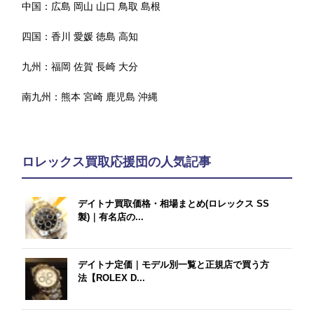
中国：
広島
岡山
山口
鳥取
島根
四国：
香川
愛媛
徳島
高知
九州：
福岡
佐賀
長崎
大分
南九州：
熊本
宮崎
鹿児島
沖縄
ロレックス買取応援団の人気記事
デイトナ買取価格・相場まとめ(ロレックス SS
製)｜有名店の...
デイトナ定価｜モデル別一覧と正規店で買う方
法【ROLEX D...