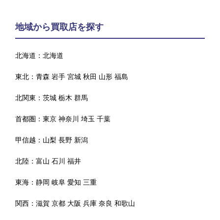
地域から買取店を探す
北海道：
北海道
東北：
青森
岩手
宮城
秋田
山形
福島
北関東：
茨城
栃木
群馬
首都圏：
東京
神奈川
埼玉
千葉
甲信越：
山梨
長野
新潟
北陸：
富山
石川
福井
東海：
静岡
岐阜
愛知
三重
関西：
滋賀
京都
大阪
兵庫
奈良
和歌山