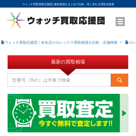
ウォッチ買取買取応援団│
最新相場をまとめて比較・高く売れる買取店検索
YouTubeで動画を公開中
ROLEXモデル名から買取相場を調べる
高級時計ブランド名から買取相場を調べる
地域から買取店を探す
店舗名から買取店を探す
ブランド時計を高く売る方法
買取査定を依頼する
ウォッチ買取応援団｜有名店のロレックス買取相場を比較・店舗検索
ロレ
最新の買取相場