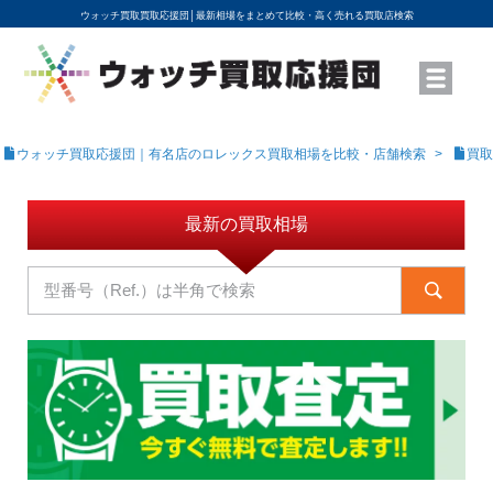
ウォッチ買取買取応援団│
最新相場をまとめて比較・高く売れる買取店検索
YouTubeで動画を公開中
ROLEXモデル名から買取相場を調べる
高級時計ブランド名から買取相場を調べる
地域から買取店を探す
店舗名から買取店を探す
ブランド時計を高く売る方法
買取査定を依頼する
ウォッチ買取応援団｜有名店のロレックス買取相場を比較・店舗検索
買取
最新の買取相場