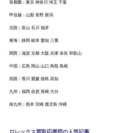
首都圏：
東京
神奈川
埼玉
千葉
甲信越：
山梨
長野
新潟
北陸：
富山
石川
福井
東海：
静岡
岐阜
愛知
三重
関西：
滋賀
京都
大阪
兵庫
奈良
和歌山
中国：
広島
岡山
山口
鳥取
島根
四国：
香川
愛媛
徳島
高知
九州：
福岡
佐賀
長崎
大分
南九州：
熊本
宮崎
鹿児島
沖縄
ロレックス買取応援団の人気記事