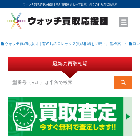
ウォッチ買取買取応援団│
最新相場をまとめて比較・高く売れる買取店検索
YouTubeで動画を公開中
ROLEXモデル名から買取相場を調べる
高級時計ブランド名から買取相場を調べる
地域から買取店を探す
店舗名から買取店を探す
ブランド時計を高く売る方法
買取査定を依頼する
ウォッチ買取応援団｜有名店のロレックス買取相場を比較・店舗検索
ロレ
最新の買取相場