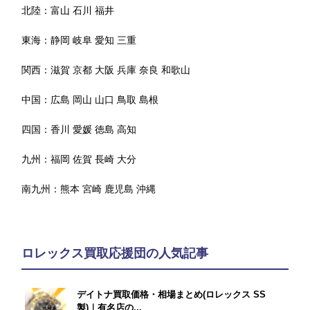
北陸：
富山
石川
福井
東海：
静岡
岐阜
愛知
三重
関西：
滋賀
京都
大阪
兵庫
奈良
和歌山
中国：
広島
岡山
山口
鳥取
島根
四国：
香川
愛媛
徳島
高知
九州：
福岡
佐賀
長崎
大分
南九州：
熊本
宮崎
鹿児島
沖縄
ロレックス買取応援団の人気記事
デイトナ買取価格・相場まとめ(ロレックス SS
製)｜有名店の...