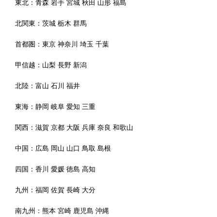
東北：
青森
岩手
宮城
秋田
山形
福島
北関東：
茨城
栃木
群馬
首都圏：
東京
神奈川
埼玉
千葉
甲信越：
山梨
長野
新潟
北陸：
富山
石川
福井
東海：
静岡
岐阜
愛知
三重
関西：
滋賀
京都
大阪
兵庫
奈良
和歌山
中国：
広島
岡山
山口
鳥取
島根
四国：
香川
愛媛
徳島
高知
九州：
福岡
佐賀
長崎
大分
南九州：
熊本
宮崎
鹿児島
沖縄