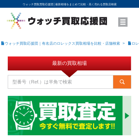
ウォッチ買取買取応援団│
最新相場をまとめて比較・高く売れる買取店検索
YouTubeで動画を公開中
ROLEXモデル名から買取相場を調べる
高級時計ブランド名から買取相場を調べる
地域から買取店を探す
店舗名から買取店を探す
ブランド時計を高く売る方法
買取査定を依頼する
ウォッチ買取応援団｜有名店のロレックス買取相場を比較・店舗検索
ロレ
最新の買取相場