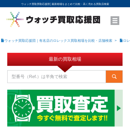
ウォッチ買取買取応援団│
最新相場をまとめて比較・高く売れる買取店検索
YouTubeで動画を公開中
ROLEXモデル名から買取相場を調べる
高級時計ブランド名から買取相場を調べる
地域から買取店を探す
店舗名から買取店を探す
ブランド時計を高く売る方法
買取査定を依頼する
ウォッチ買取応援団｜有名店のロレックス買取相場を比較・店舗検索
ロレ
最新の買取相場