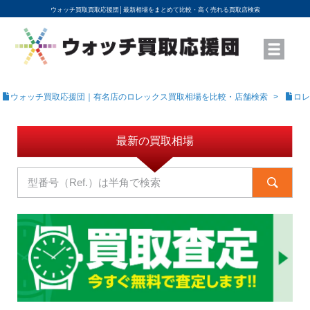
ウォッチ買取買取応援団│
最新相場をまとめて比較・高く売れる買取店検索
YouTubeで動画を公開中
ROLEXモデル名から買取相場を調べる
高級時計ブランド名から買取相場を調べる
地域から買取店を探す
店舗名から買取店を探す
ブランド時計を高く売る方法
買取査定を依頼する
ウォッチ買取応援団｜有名店のロレックス買取相場を比較・店舗検索
ロレ
最新の買取相場