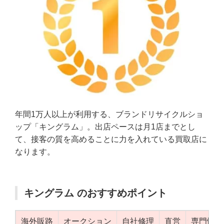
年間1万人以上が利用する、ブランドリサイクルショ
ップ「キングラム」。出店ペースは月1店までとし
て、接客の質を高めることに力を入れている買取店に
なります。
キングラム のおすすめポイント
海外販路
オークション
自社修理
直営
専門性（