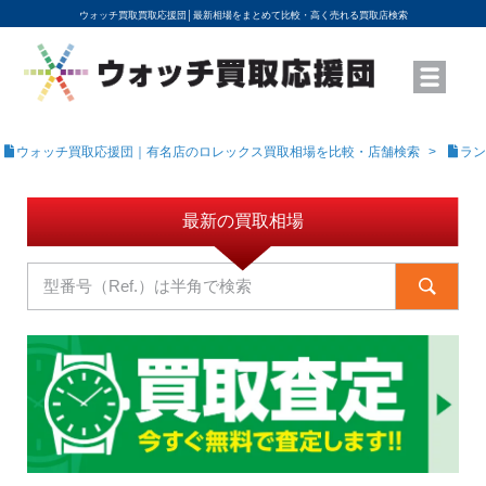
ウォッチ買取買取応援団│
最新相場をまとめて比較・高く売れる買取店検索
YouTubeで動画を公開中
ROLEXモデル名から買取相場を調べる
高級時計ブランド名から買取相場を調べる
地域から買取店を探す
店舗名から買取店を探す
ブランド時計を高く売る方法
買取査定を依頼する
ウォッチ買取応援団｜有名店のロレックス買取相場を比較・店舗検索
ラン
最新の買取相場