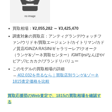
no image
買取相場：
¥2,055,282 ～ ¥3,425,470
調査対象の買取店：アンティグランデ/ウォッチフ
ァン/ウリドキ/買取エージェント/カイトリマン/カド
ノ質店/GINZA RASIN/ギャラリーレア/クオーク
（ランゲ&ゾーネ買取センター）/GMT/jrs/なんぼや/
ピアゾ/ヒカカク/ブランドリバリュー
このモデルの買取相場の詳細
→
402.032を売るなら｜買取店別ランゲ&ゾーネ
1815査定価格を比較
買取応援団のWeb査定で、1815の買取相場を確認す
る