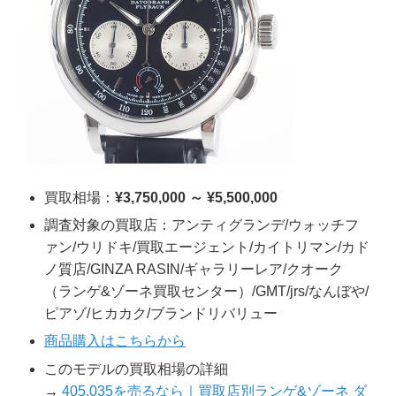
買取相場：
¥3,750,000 ～ ¥5,500,000
調査対象の買取店：アンティグランデ/ウォッチフ
ァン/ウリドキ/買取エージェント/カイトリマン/カド
ノ質店/GINZA RASIN/ギャラリーレア/クオーク
（ランゲ&ゾーネ買取センター）/GMT/jrs/なんぼや/
ピアゾ/ヒカカク/ブランドリバリュー
商品購入はこちらから
このモデルの買取相場の詳細
→
405.035を売るなら｜買取店別ランゲ&ゾーネ ダ