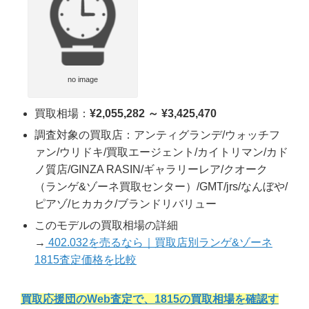
no image
買取相場：
¥2,055,282 ～ ¥3,425,470
調査対象の買取店：アンティグランデ/ウォッチフ
ァン/ウリドキ/買取エージェント/カイトリマン/カド
ノ質店/GINZA RASIN/ギャラリーレア/クオーク
（ランゲ&ゾーネ買取センター）/GMT/jrs/なんぼや/
ピアゾ/ヒカカク/ブランドリバリュー
このモデルの買取相場の詳細
→
402.032を売るなら｜買取店別ランゲ&ゾーネ
1815査定価格を比較
買取応援団のWeb査定で、1815の買取相場を確認す