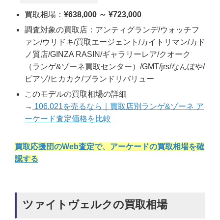
買取相場：
¥638,000 ～ ¥723,000
調査対象の買取店：アンティグランデ/ウォッチフ
ァン/ウリドキ/買取エージェント/カイトリマン/カド
ノ質店/GINZA RASIN/ギャラリーレア/クオーク
（ランゲ&ゾーネ買取センター）/GMT/jrs/なんぼや/
ピアゾ/ヒカカク/ブランドリバリュー
このモデルの買取相場の詳細
→
106.021を売るなら｜買取店別ランゲ&ゾーネ ア
ーケード査定価格を比較
買取応援団のWeb査定で、アーケードの買取相場を確
認する
ツァイトヴェルクの買取相場