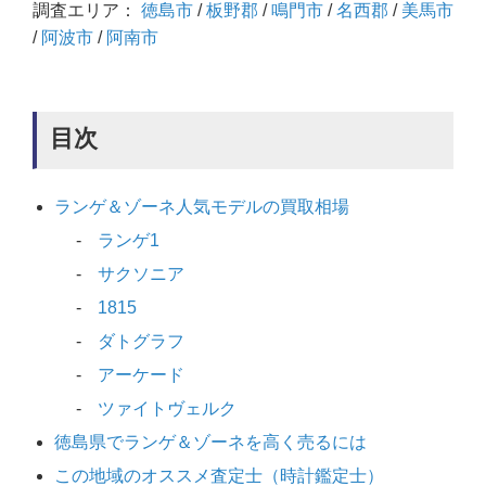
調査エリア：
徳島市
/
板野郡
/
鳴門市
/
名西郡
/
美馬市
/
阿波市
/
阿南市
目次
ランゲ＆ゾーネ人気モデルの買取相場
ランゲ1
サクソニア
1815
ダトグラフ
アーケード
ツァイトヴェルク
徳島県でランゲ＆ゾーネを高く売るには
この地域のオススメ査定士（時計鑑定士）