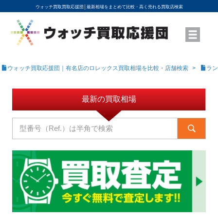
ウォッチ買取買取応援団│
最新相場をまとめて比較・高く売れる買取店検索
YouTubeで動画を公開中
ROLEXモデル名から買取相場を調べる
高級時計ブランド名から買取相場を調べる
地域から買取店を探す
店舗名から買取店を探す
ブランド時計を高く売る方法
買取査定を依頼する
ウォッチ買取応援団｜有名店のロレックス買取相場を比較・店舗検索
ラン
最新の買取相場