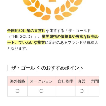
全国約80店舗の直営店
を運営する「ザ・ゴールド
（THE GOLD）」。
業界屈指の情報量や豊富な販売ル
ート、ていねいな接客
に定評のあるブランド品買取店
となります。
ザ・ゴールド のおすすめポイント
海外販路
オークション
自社修理
直営
専門性（
◯
◯
◯
◯