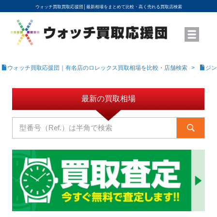
ウォッチ買取買取応援団│
最新相場をまとめて比較・高く売れる買取店検索
YouTubeで動画を公開中
ROLEXモデル名から買取相場を調べる
高級時計ブランド名から買取相場を調べる
地域から買取店を探す
店舗名から買取店を探す
ブランド時計を高く売る方法
買取査定を依頼する
ウォッチ買取応援団｜有名店のロレックス買取相場を比較・店舗検索
ジン
最新の買取相場