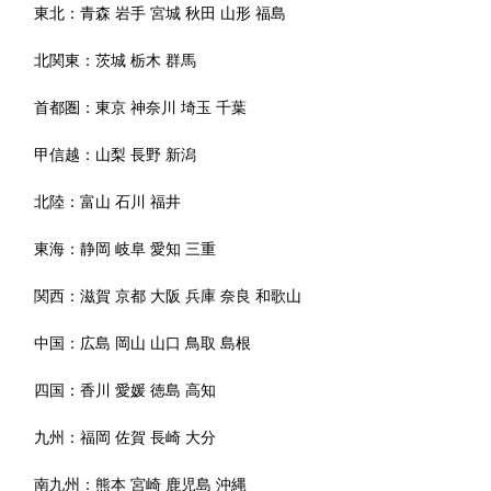
東北：
青森
岩手
宮城
秋田
山形
福島
北関東：
茨城
栃木
群馬
首都圏：
東京
神奈川
埼玉
千葉
甲信越：
山梨
長野
新潟
北陸：
富山
石川
福井
東海：
静岡
岐阜
愛知
三重
関西：
滋賀
京都
大阪
兵庫
奈良
和歌山
中国：
広島
岡山
山口
鳥取
島根
四国：
香川
愛媛
徳島
高知
九州：
福岡
佐賀
長崎
大分
南九州：
熊本
宮崎
鹿児島
沖縄