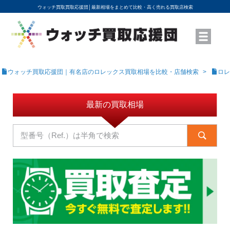
ウォッチ買取買取応援団│
最新相場をまとめて比較・高く売れる買取店検索
YouTubeで動画を公開中
ROLEXモデル名から買取相場を調べる
高級時計ブランド名から買取相場を調べる
地域から買取店を探す
店舗名から買取店を探す
ブランド時計を高く売る方法
買取査定を依頼する
ウォッチ買取応援団｜有名店のロレックス買取相場を比較・店舗検索
ロレ
最新の買取相場