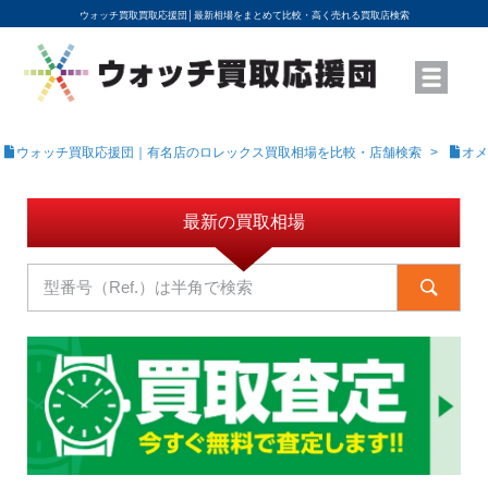
ウォッチ買取買取応援団│
最新相場をまとめて比較・高く売れる買取店検索
YouTubeで動画を公開中
ROLEXモデル名から買取相場を調べる
高級時計ブランド名から買取相場を調べる
地域から買取店を探す
店舗名から買取店を探す
ブランド時計を高く売る方法
買取査定を依頼する
ウォッチ買取応援団｜有名店のロレックス買取相場を比較・店舗検索
オメ
最新の買取相場