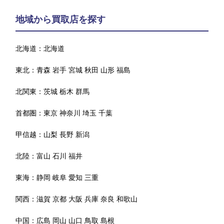
地域から買取店を探す
北海道：
北海道
東北：
青森
岩手
宮城
秋田
山形
福島
北関東：
茨城
栃木
群馬
首都圏：
東京
神奈川
埼玉
千葉
甲信越：
山梨
長野
新潟
北陸：
富山
石川
福井
東海：
静岡
岐阜
愛知
三重
関西：
滋賀
京都
大阪
兵庫
奈良
和歌山
中国：
広島
岡山
山口
鳥取
島根