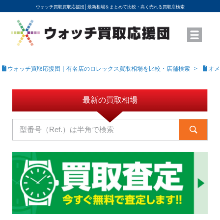
ウォッチ買取買取応援団│
最新相場をまとめて比較・高く売れる買取店検索
YouTubeで動画を公開中
ROLEXモデル名から買取相場を調べる
高級時計ブランド名から買取相場を調べる
地域から買取店を探す
店舗名から買取店を探す
ブランド時計を高く売る方法
買取査定を依頼する
ウォッチ買取応援団｜有名店のロレックス買取相場を比較・店舗検索
オメ
最新の買取相場