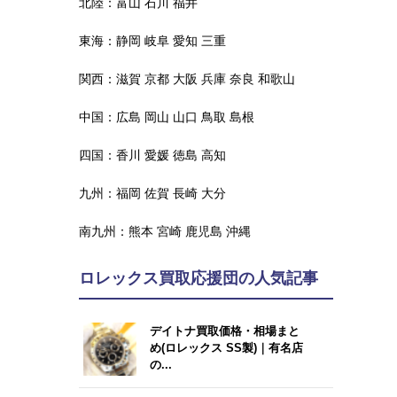
北陸：
富山
石川
福井
東海：
静岡
岐阜
愛知
三重
関西：
滋賀
京都
大阪
兵庫
奈良
和歌山
中国：
広島
岡山
山口
鳥取
島根
四国：
香川
愛媛
徳島
高知
九州：
福岡
佐賀
長崎
大分
南九州：
熊本
宮崎
鹿児島
沖縄
ロレックス買取応援団の人気記事
デイトナ買取価格・相場まと
め(ロレックス SS製)｜有名店
の...