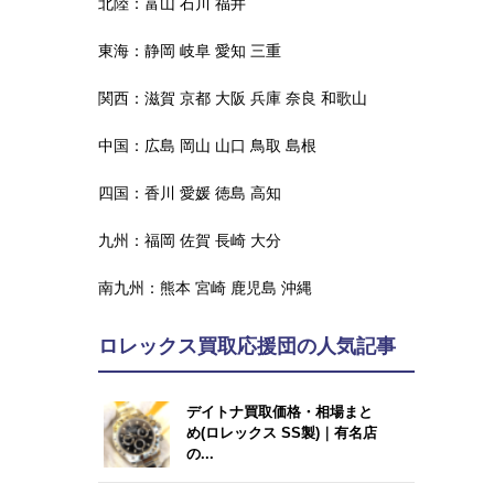
北陸：
富山
石川
福井
東海：
静岡
岐阜
愛知
三重
関西：
滋賀
京都
大阪
兵庫
奈良
和歌山
中国：
広島
岡山
山口
鳥取
島根
四国：
香川
愛媛
徳島
高知
九州：
福岡
佐賀
長崎
大分
南九州：
熊本
宮崎
鹿児島
沖縄
ロレックス買取応援団の人気記事
デイトナ買取価格・相場まと
め(ロレックス SS製)｜有名店
の...