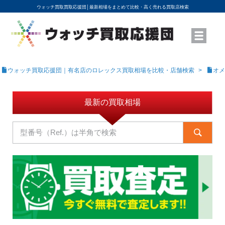
ウォッチ買取買取応援団│
最新相場をまとめて比較・高く売れる買取店検索
YouTubeで動画を公開中
ROLEXモデル名から買取相場を調べる
高級時計ブランド名から買取相場を調べる
地域から買取店を探す
店舗名から買取店を探す
ブランド時計を高く売る方法
買取査定を依頼する
ウォッチ買取応援団｜有名店のロレックス買取相場を比較・店舗検索
オメ
最新の買取相場