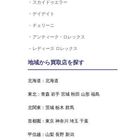
スカイドゥエラー
デイデイト
チェリーニ
アンティーク・ロレックス
レディース ロレックス
地域から買取店を探す
北海道：
北海道
東北：
青森
岩手
宮城
秋田
山形
福島
北関東：
茨城
栃木
群馬
首都圏：
東京
神奈川
埼玉
千葉
甲信越：
山梨
長野
新潟