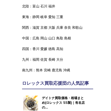
北陸：
富山
石川
福井
東海：
静岡
岐阜
愛知
三重
関西：
滋賀
京都
大阪
兵庫
奈良
和歌山
中国：
広島
岡山
山口
鳥取
島根
四国：
香川
愛媛
徳島
高知
九州：
福岡
佐賀
長崎
大分
南九州：
熊本
宮崎
鹿児島
沖縄
ロレックス買取応援団の人気記事
デイトナ買取価格・相場まと
め(ロレックス SS製)｜有名店
の...