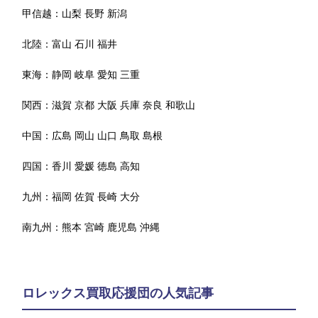
甲信越：
山梨
長野
新潟
北陸：
富山
石川
福井
東海：
静岡
岐阜
愛知
三重
関西：
滋賀
京都
大阪
兵庫
奈良
和歌山
中国：
広島
岡山
山口
鳥取
島根
四国：
香川
愛媛
徳島
高知
九州：
福岡
佐賀
長崎
大分
南九州：
熊本
宮崎
鹿児島
沖縄
ロレックス買取応援団の人気記事