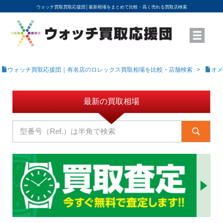
ウォッチ買取買取応援団│
最新相場をまとめて比較・高く売れる買取店検索
YouTubeで動画を公開中
ROLEXモデル名から買取相場を調べる
高級時計ブランド名から買取相場を調べる
地域から買取店を探す
店舗名から買取店を探す
ブランド時計を高く売る方法
買取査定を依頼する
ウォッチ買取応援団｜有名店のロレックス買取相場を比較・店舗検索
オメ
最新の買取相場