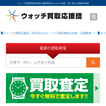
ウォッチ買取買取応援団│
最新相場をまとめて比較・高く売れる買取店検索
YouTubeで動画を公開中
ROLEXモデル名から買取相場を調べる
高級時計ブランド名から買取相場を調べる
地域から買取店を探す
店舗名から買取店を探す
ブランド時計を高く売る方法
買取査定を依頼する
ウォッチ買取応援団｜有名店のロレックス買取相場を比較・店舗検索
オメ
最新の買取相場