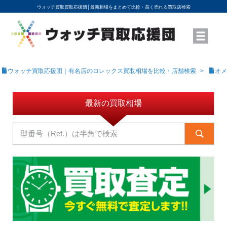
ウォッチ買取買取応援団│
最新相場をまとめて比較・高く売れる買取店検索
YouTubeで動画を公開中
ROLEXモデル名から買取相場を調べる
高級時計ブランド名から買取相場を調べる
地域から買取店を探す
店舗名から買取店を探す
ブランド時計を高く売る方法
買取査定を依頼する
ウォッチ買取応援団｜有名店のロレックス買取相場を比較・店舗検索
オメ
最新の買取相場