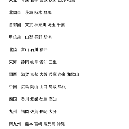
東北：
青森
岩手
宮城
秋田
山形
福島
北関東：
茨城
栃木
群馬
首都圏：
東京
神奈川
埼玉
千葉
甲信越：
山梨
長野
新潟
北陸：
富山
石川
福井
東海：
静岡
岐阜
愛知
三重
関西：
滋賀
京都
大阪
兵庫
奈良
和歌山
中国：
広島
岡山
山口
鳥取
島根
四国：
香川
愛媛
徳島
高知
九州：
福岡
佐賀
長崎
大分
南九州：
熊本
宮崎
鹿児島
沖縄