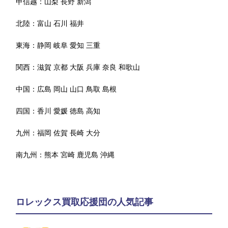
甲信越：
山梨
長野
新潟
北陸：
富山
石川
福井
東海：
静岡
岐阜
愛知
三重
関西：
滋賀
京都
大阪
兵庫
奈良
和歌山
中国：
広島
岡山
山口
鳥取
島根
四国：
香川
愛媛
徳島
高知
九州：
福岡
佐賀
長崎
大分
南九州：
熊本
宮崎
鹿児島
沖縄
ロレックス買取応援団の人気記事