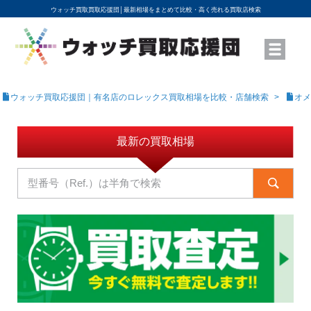
ウォッチ買取買取応援団│
最新相場をまとめて比較・高く売れる買取店検索
YouTubeで動画を公開中
ROLEXモデル名から買取相場を調べる
高級時計ブランド名から買取相場を調べる
地域から買取店を探す
店舗名から買取店を探す
ブランド時計を高く売る方法
買取査定を依頼する
ウォッチ買取応援団｜有名店のロレックス買取相場を比較・店舗検索
オメ
最新の買取相場