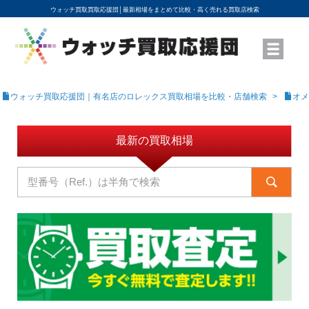
ウォッチ買取買取応援団│
最新相場をまとめて比較・高く売れる買取店検索
YouTubeで動画を公開中
ROLEXモデル名から買取相場を調べる
高級時計ブランド名から買取相場を調べる
地域から買取店を探す
店舗名から買取店を探す
ブランド時計を高く売る方法
買取査定を依頼する
ウォッチ買取応援団｜有名店のロレックス買取相場を比較・店舗検索
オメ
最新の買取相場