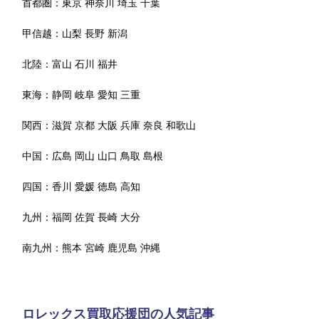
首都圏：
東京
神奈川
埼玉
千葉
甲信越：
山梨
長野
新潟
北陸：
富山
石川
福井
東海：
静岡
岐阜
愛知
三重
関西：
滋賀
京都
大阪
兵庫
奈良
和歌山
中国：
広島
岡山
山口
鳥取
島根
四国：
香川
愛媛
徳島
高知
九州：
福岡
佐賀
長崎
大分
南九州：
熊本
宮崎
鹿児島
沖縄
ロレックス買取応援団の人気記事