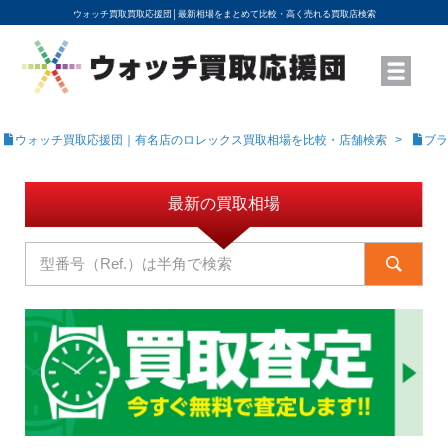
ウォッチ買取買取応援団│
最新相場をまとめて比較・高く売れる買取店検索
YouTubeで動画を公開中
ROLEXモデル名から買取相場を調べる
高級時計ブランド名から買取相場を調べる
地域から買取店を探す
店舗名から買取店を探す
ブランド時計を高く売る方法
買取査定を依頼する
ウォッチ買取応援団｜有名店のロレックス買取相場を比較・店舗検索
ブラ
最新の買取相場