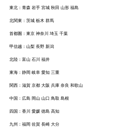
東北：
青森
岩手
宮城
秋田
山形
福島
北関東：
茨城
栃木
群馬
首都圏：
東京
神奈川
埼玉
千葉
甲信越：
山梨
長野
新潟
北陸：
富山
石川
福井
東海：
静岡
岐阜
愛知
三重
関西：
滋賀
京都
大阪
兵庫
奈良
和歌山
中国：
広島
岡山
山口
鳥取
島根
四国：
香川
愛媛
徳島
高知
九州：
福岡
佐賀
長崎
大分