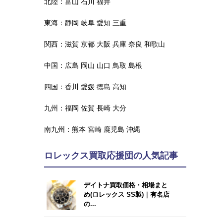
北陸：
富山
石川
福井
東海：
静岡
岐阜
愛知
三重
関西：
滋賀
京都
大阪
兵庫
奈良
和歌山
中国：
広島
岡山
山口
鳥取
島根
四国：
香川
愛媛
徳島
高知
九州：
福岡
佐賀
長崎
大分
南九州：
熊本
宮崎
鹿児島
沖縄
ロレックス買取応援団の人気記事
デイトナ買取価格・相場まと
め(ロレックス SS製)｜有名店
の...