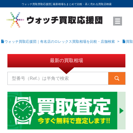
ウォッチ買取買取応援団│
最新相場をまとめて比較・高く売れる買取店検索
YouTubeで動画を公開中
ROLEXモデル名から買取相場を調べる
高級時計ブランド名から買取相場を調べる
地域から買取店を探す
店舗名から買取店を探す
ブランド時計を高く売る方法
買取査定を依頼する
ウォッチ買取応援団｜有名店のロレックス買取相場を比較・店舗検索
買取
最新の買取相場