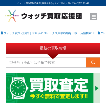
ウォッチ買取買取応援団│
最新相場をまとめて比較・高く売れる買取店検索
YouTubeで動画を公開中
ROLEXモデル名から買取相場を調べる
高級時計ブランド名から買取相場を調べる
地域から買取店を探す
店舗名から買取店を探す
ブランド時計を高く売る方法
買取査定を依頼する
ウォッチ買取応援団｜有名店のロレックス買取相場を比較・店舗検索
クレ
最新の買取相場