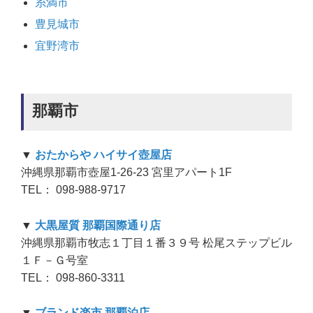
糸満市
豊見城市
宜野湾市
那覇市
▼
おたからや ハイサイ壺屋店
沖縄県那覇市壺屋1-26-23 宮里アパート1F
TEL： 098-988-9717
▼
大黒屋質 那覇国際通り店
沖縄県那覇市牧志１丁目１番３９号 松尾ステップビル
１Ｆ－Ｇ号室
TEL： 098-860-3311
▼
ブランド楽市 那覇泊店