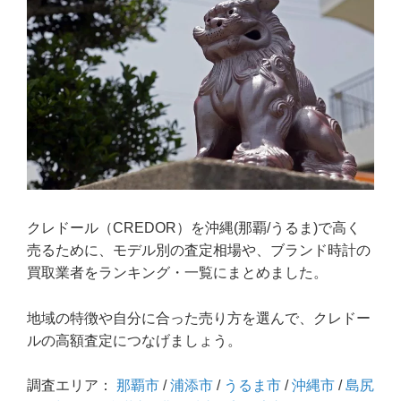
クレドール（CREDOR）を沖縄(那覇/うるま)で高く
売るために、モデル別の査定相場や、ブランド時計の
買取業者をランキング・一覧にまとめました。
地域の特徴や自分に合った売り方を選んで、クレドー
ルの高額査定につなげましょう。
調査エリア：
那覇市
/
浦添市
/
うるま市
/
沖縄市
/
島尻