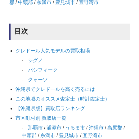
郡
/
中頭郡
/
糸満市
/
豊見城市
/
宜野湾市
目次
クレドール人気モデルの買取相場
シグノ
パシフィーク
クォーツ
沖縄県でクレドールを高く売るには
この地域のオススメ査定士（時計鑑定士）
【沖縄県版】買取店ランキング
市区町村別 買取店一覧
那覇市
/
浦添市
/
うるま市
/
沖縄市
/
島尻郡
/
中頭郡
/
糸満市
/
豊見城市
/
宜野湾市