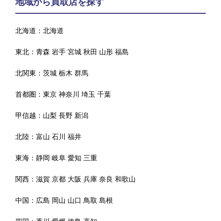
地域から買取店を探す
北海道：
北海道
東北：
青森
岩手
宮城
秋田
山形
福島
北関東：
茨城
栃木
群馬
首都圏：
東京
神奈川
埼玉
千葉
甲信越：
山梨
長野
新潟
北陸：
富山
石川
福井
東海：
静岡
岐阜
愛知
三重
関西：
滋賀
京都
大阪
兵庫
奈良
和歌山
中国：
広島
岡山
山口
鳥取
島根