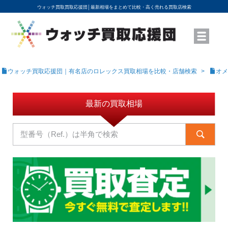
ウォッチ買取買取応援団│
最新相場をまとめて比較・高く売れる買取店検索
YouTubeで動画を公開中
ROLEXモデル名から買取相場を調べる
高級時計ブランド名から買取相場を調べる
地域から買取店を探す
店舗名から買取店を探す
ブランド時計を高く売る方法
買取査定を依頼する
ウォッチ買取応援団｜有名店のロレックス買取相場を比較・店舗検索
オメ
最新の買取相場