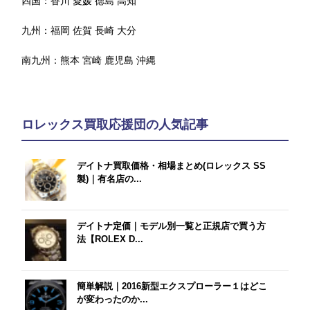
四国：
香川
愛媛
徳島
高知
九州：
福岡
佐賀
長崎
大分
南九州：
熊本
宮崎
鹿児島
沖縄
ロレックス買取応援団の人気記事
デイトナ買取価格・相場まとめ(ロレックス SS
製)｜有名店の...
デイトナ定価｜モデル別一覧と正規店で買う方
法【ROLEX D...
簡単解説｜2016新型エクスプローラー１はどこ
が変わったのか...