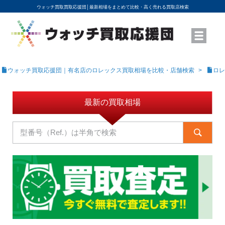
ウォッチ買取買取応援団│
最新相場をまとめて比較・高く売れる買取店検索
YouTubeで動画を公開中
ROLEXモデル名から買取相場を調べる
高級時計ブランド名から買取相場を調べる
地域から買取店を探す
店舗名から買取店を探す
ブランド時計を高く売る方法
買取査定を依頼する
ウォッチ買取応援団｜有名店のロレックス買取相場を比較・店舗検索
ロレ
最新の買取相場