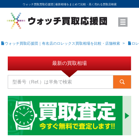
ウォッチ買取買取応援団│
最新相場をまとめて比較・高く売れる買取店検索
YouTubeで動画を公開中
ROLEXモデル名から買取相場を調べる
高級時計ブランド名から買取相場を調べる
地域から買取店を探す
店舗名から買取店を探す
ブランド時計を高く売る方法
買取査定を依頼する
ウォッチ買取応援団｜有名店のロレックス買取相場を比較・店舗検索
ロレ
最新の買取相場