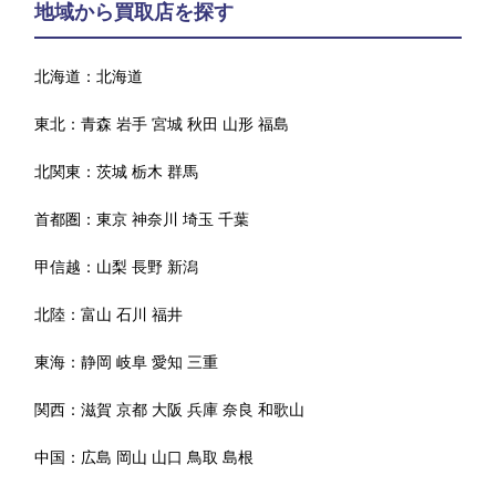
地域から買取店を探す
北海道：
北海道
東北：
青森
岩手
宮城
秋田
山形
福島
北関東：
茨城
栃木
群馬
首都圏：
東京
神奈川
埼玉
千葉
甲信越：
山梨
長野
新潟
北陸：
富山
石川
福井
東海：
静岡
岐阜
愛知
三重
関西：
滋賀
京都
大阪
兵庫
奈良
和歌山
中国：
広島
岡山
山口
鳥取
島根