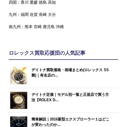
四国：
香川
愛媛
徳島
高知
九州：
福岡
佐賀
長崎
大分
南九州：
熊本
宮崎
鹿児島
沖縄
ロレックス買取応援団の人気記事
デイトナ買取価格・相場まとめ(ロレックス SS
製)｜有名店の...
デイトナ定価｜モデル別一覧と正規店で買う方
法【ROLEX D...
簡単解説｜2016新型エクスプローラー１はどこ
が変わったのか...