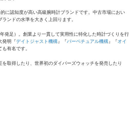
世界的に認知度が高い高級腕時計ブランドです。中古市場におい
ブランドの水準を大きく上回ります。
905年発足）。創業より一貫して実用性に特化した時計づくりを行
大発明『
デイトジャスト機構
』『
パーペチュアル機構
』『
オイ
ても有名です。
証を取得したり、世界初のダイバーズウォッチを発売したり