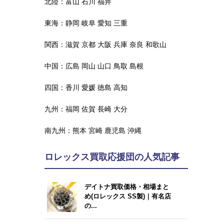
北陸：
富山
石川
福井
東海：
静岡
岐阜
愛知
三重
関西：
滋賀
京都
大阪
兵庫
奈良
和歌山
中国：
広島
岡山
山口
鳥取
島根
四国：
香川
愛媛
徳島
高知
九州：
福岡
佐賀
長崎
大分
南九州：
熊本
宮崎
鹿児島
沖縄
ロレックス買取応援団の人気記事
デイトナ買取価格・相場まと
め(ロレックス SS製)｜有名店
の...