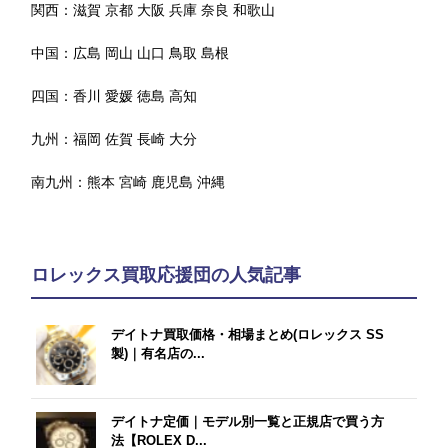
関西：
滋賀
京都
大阪
兵庫
奈良
和歌山
中国：
広島
岡山
山口
鳥取
島根
四国：
香川
愛媛
徳島
高知
九州：
福岡
佐賀
長崎
大分
南九州：
熊本
宮崎
鹿児島
沖縄
ロレックス買取応援団の人気記事
デイトナ買取価格・相場まとめ(ロレックス SS
製)｜有名店の...
デイトナ定価｜モデル別一覧と正規店で買う方
法【ROLEX D...