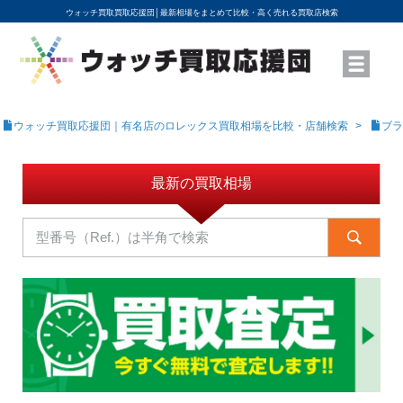
ウォッチ買取買取応援団│
最新相場をまとめて比較・高く売れる買取店検索
YouTubeで動画を公開中
ROLEXモデル名から買取相場を調べる
高級時計ブランド名から買取相場を調べる
地域から買取店を探す
店舗名から買取店を探す
ブランド時計を高く売る方法
買取査定を依頼する
ウォッチ買取応援団｜有名店のロレックス買取相場を比較・店舗検索
ブラ
最新の買取相場