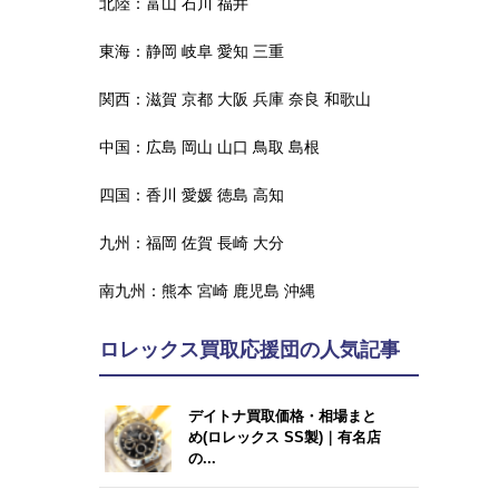
北陸：
富山
石川
福井
東海：
静岡
岐阜
愛知
三重
関西：
滋賀
京都
大阪
兵庫
奈良
和歌山
中国：
広島
岡山
山口
鳥取
島根
四国：
香川
愛媛
徳島
高知
九州：
福岡
佐賀
長崎
大分
南九州：
熊本
宮崎
鹿児島
沖縄
ロレックス買取応援団の人気記事
デイトナ買取価格・相場まと
め(ロレックス SS製)｜有名店
の...