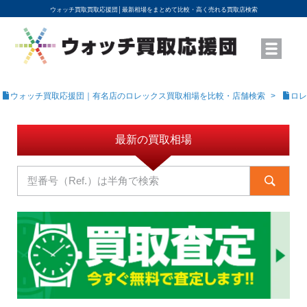
ウォッチ買取買取応援団│
最新相場をまとめて比較・高く売れる買取店検索
YouTubeで動画を公開中
ROLEXモデル名から買取相場を調べる
高級時計ブランド名から買取相場を調べる
地域から買取店を探す
店舗名から買取店を探す
ブランド時計を高く売る方法
買取査定を依頼する
ウォッチ買取応援団｜有名店のロレックス買取相場を比較・店舗検索
ロレ
最新の買取相場