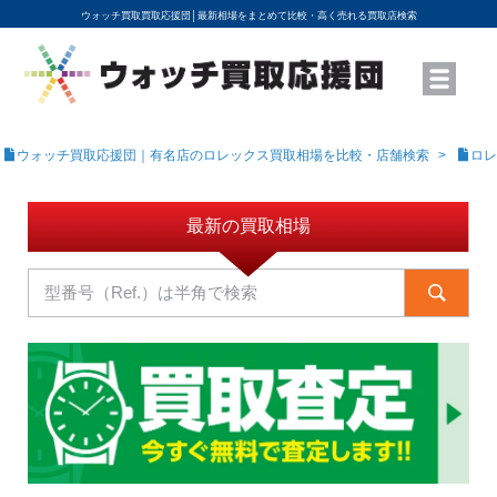
ウォッチ買取買取応援団│
最新相場をまとめて比較・高く売れる買取店検索
YouTubeで動画を公開中
ROLEXモデル名から買取相場を調べる
高級時計ブランド名から買取相場を調べる
地域から買取店を探す
店舗名から買取店を探す
ブランド時計を高く売る方法
買取査定を依頼する
ウォッチ買取応援団｜有名店のロレックス買取相場を比較・店舗検索
ロレ
最新の買取相場