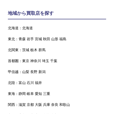
地域から買取店を探す
北海道：
北海道
東北：
青森
岩手
宮城
秋田
山形
福島
北関東：
茨城
栃木
群馬
首都圏：
東京
神奈川
埼玉
千葉
甲信越：
山梨
長野
新潟
北陸：
富山
石川
福井
東海：
静岡
岐阜
愛知
三重
関西：
滋賀
京都
大阪
兵庫
奈良
和歌山