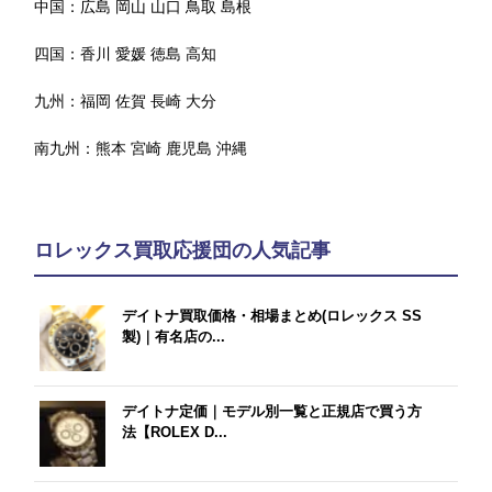
中国：
広島
岡山
山口
鳥取
島根
四国：
香川
愛媛
徳島
高知
九州：
福岡
佐賀
長崎
大分
南九州：
熊本
宮崎
鹿児島
沖縄
ロレックス買取応援団の人気記事
デイトナ買取価格・相場まとめ(ロレックス SS
製)｜有名店の...
デイトナ定価｜モデル別一覧と正規店で買う方
法【ROLEX D...