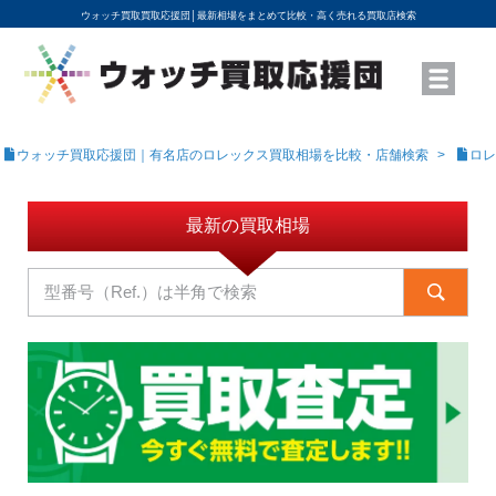
ウォッチ買取買取応援団│
最新相場をまとめて比較・高く売れる買取店検索
YouTubeで動画を公開中
ROLEXモデル名から買取相場を調べる
高級時計ブランド名から買取相場を調べる
地域から買取店を探す
店舗名から買取店を探す
ブランド時計を高く売る方法
買取査定を依頼する
ウォッチ買取応援団｜有名店のロレックス買取相場を比較・店舗検索
ロレ
最新の買取相場