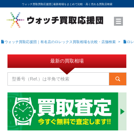
ウォッチ買取買取応援団│
最新相場をまとめて比較・高く売れる買取店検索
YouTubeで動画を公開中
ROLEXモデル名から買取相場を調べる
高級時計ブランド名から買取相場を調べる
地域から買取店を探す
店舗名から買取店を探す
ブランド時計を高く売る方法
買取査定を依頼する
ウォッチ買取応援団｜有名店のロレックス買取相場を比較・店舗検索
ロレ
最新の買取相場