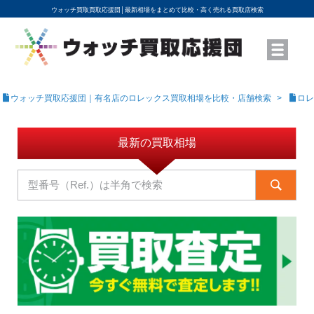
ウォッチ買取買取応援団│
最新相場をまとめて比較・高く売れる買取店検索
YouTubeで動画を公開中
ROLEXモデル名から買取相場を調べる
高級時計ブランド名から買取相場を調べる
地域から買取店を探す
店舗名から買取店を探す
ブランド時計を高く売る方法
買取査定を依頼する
ウォッチ買取応援団｜有名店のロレックス買取相場を比較・店舗検索
ロレ
最新の買取相場