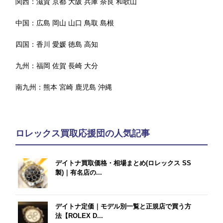
関西：
滋賀
京都
大阪
兵庫
奈良
和歌山
中国：
広島
岡山
山口
鳥取
島根
四国：
香川
愛媛
徳島
高知
九州：
福岡
佐賀
長崎
大分
南九州：
熊本
宮崎
鹿児島
沖縄
ロレックス買取応援団の人気記事
デイトナ買取価格・相場まとめ(ロレックス SS
製)｜有名店の...
デイトナ定価｜モデル別一覧と正規店で買う方
法【ROLEX D...