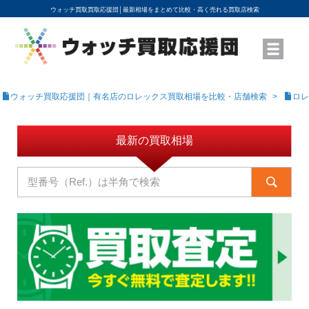
ウォッチ買取買取応援団│
最新相場をまとめて比較・高く売れる買取店検索
YouTubeで動画を公開中
ROLEXモデル名から買取相場を調べる
高級時計ブランド名から買取相場を調べる
地域から買取店を探す
店舗名から買取店を探す
ブランド時計を高く売る方法
買取査定を依頼する
ウォッチ買取応援団｜有名店のロレックス買取相場を比較・店舗検索
ロレ
最新の買取相場