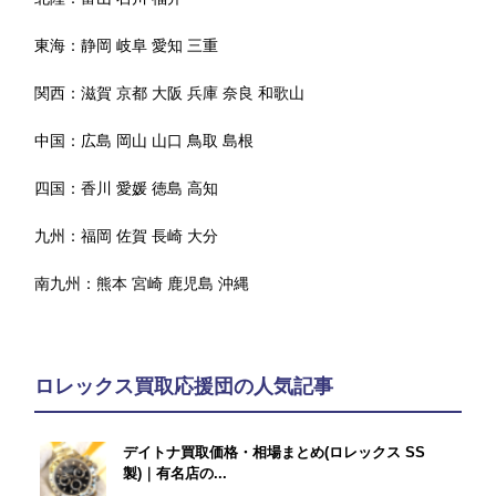
東海：
静岡
岐阜
愛知
三重
関西：
滋賀
京都
大阪
兵庫
奈良
和歌山
中国：
広島
岡山
山口
鳥取
島根
四国：
香川
愛媛
徳島
高知
九州：
福岡
佐賀
長崎
大分
南九州：
熊本
宮崎
鹿児島
沖縄
ロレックス買取応援団の人気記事
デイトナ買取価格・相場まとめ(ロレックス SS
製)｜有名店の...