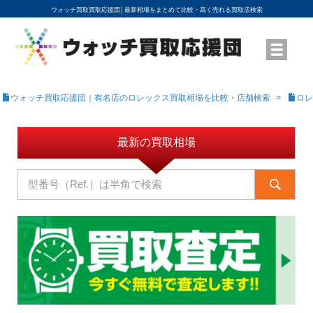
ウォッチ買取買取応援団│
最新相場をまとめて比較・高く売れる買取店検索
YouTubeで動画を公開中
ROLEXモデル名から買取相場を調べる
高級時計ブランド名から買取相場を調べる
地域から買取店を探す
店舗名から買取店を探す
ブランド時計を高く売る方法
買取査定を依頼する
ウォッチ買取応援団｜有名店のロレックス買取相場を比較・店舗検索
ロレ
最新の買取相場