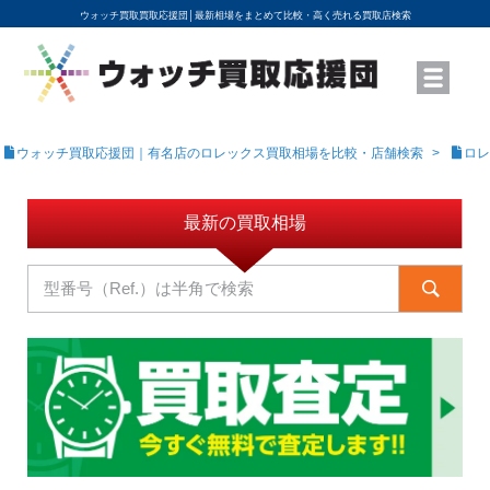
ウォッチ買取買取応援団│
最新相場をまとめて比較・高く売れる買取店検索
YouTubeで動画を公開中
ROLEXモデル名から買取相場を調べる
高級時計ブランド名から買取相場を調べる
地域から買取店を探す
店舗名から買取店を探す
ブランド時計を高く売る方法
買取査定を依頼する
ウォッチ買取応援団｜有名店のロレックス買取相場を比較・店舗検索
ロレ
最新の買取相場