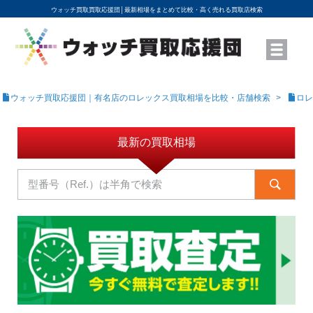
ウォッチ買取買取応援団│
最新相場をまとめて比較・高く売れる買取店検索
YouTubeで動画を公開中
ROLEXモデル名から買取相場を調べる
高級時計ブランド名から買取相場を調べる
地域から買取店を探す
店舗名から買取店を探す
ブランド時計を高く売る方法
買取査定を依頼する
ウォッチ買取応援団｜有名店のロレックス買取相場を比較・店舗検索
ロレ
最新の買取相場