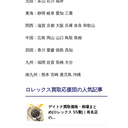
北陸：
富山
石川
福井
東海：
静岡
岐阜
愛知
三重
関西：
滋賀
京都
大阪
兵庫
奈良
和歌山
中国：
広島
岡山
山口
鳥取
島根
四国：
香川
愛媛
徳島
高知
九州：
福岡
佐賀
長崎
大分
南九州：
熊本
宮崎
鹿児島
沖縄
ロレックス買取応援団の人気記事
デイトナ買取価格・相場まと
め(ロレックス SS製)｜有名店
の...